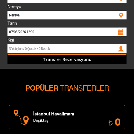
ÜYE GİRİŞİ / KAYIT
Nereye
Tarih
Kişi
TRANSFERLER
POPÜLER
İstanbul Havalimanı
0
Beşiktaş