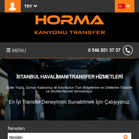
TRY
0 546 551 37 37
MENU
ANASAYFA
İSTANBUL HAVALİMANI TRANSFER HİZMETLERİ
HORMA KANYONU
Güler Yüzlü, Uzman Kadromuz ile İstanbul'un Tüm Bölgelerine ve Otellerine Transfer
ve Shuttle Hizmeti Vermekteyiz.
KIRALAMA KOŞULLARI
En İyi Transfer Deneyimini Sunabilmek İçin Çalışıyoruz.
S.S.S.
İLETİŞİM
Nereden